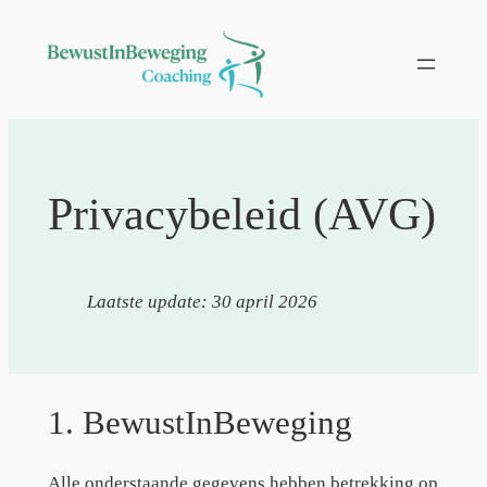
Ga
naar
de
inhoud
Privacybeleid (AVG)
Laatste update: 30 april 2026
1. BewustInBeweging
Alle onderstaande gegevens hebben betrekking op